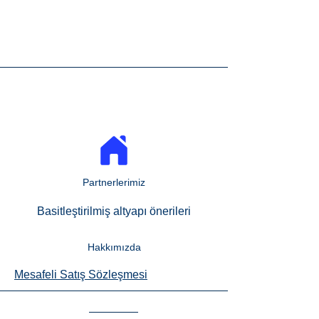
Attribution modeli, müşteri yolculuğundaki her
temas noktasının (touchpoint) dönüşüme etkisini
ölçen bir yöntemdir. Bu sayede yalnızca son
tıklama verisine bakmak yerine, müşterinin ilk
gördüğü reklamdan satın alma anına kadar geçen
tüm sürecin etkisini analiz edebilirsiniz.
Partnerlerimiz
Basitleştirilmiş altyapı önerileri