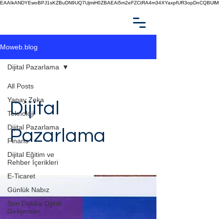
EAAIkANDYEwoBPJ1sKZBuDN9UQ7UjmiH0ZBAEAi5m2eFZCtRA4m34XYaxpfUR3opDnCQBUlMf
Moweb.blog
Dijital Pazarlama
All Posts
Yapay Zeka
Dijital
Teknoloji
Dijital Pazarlama
Pazarlama
Finans
Dijital Eğitim ve
Rehber İçerikleri
E-Ticaret
Günlük Nabız
Son Dakika Dijital
Gelişmeler